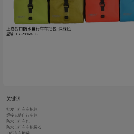
上卷封口防水自行车车把包-深绿色
型号 : HY-2014WLG
快速详细资料
物品
材料
颜色
尺寸
过程
标识
关键词
起订量
批发自行车车把包
焊接无缝自行车包
详细图片
防水自行车包
防水自行车车把袋-S
自行车车把袋