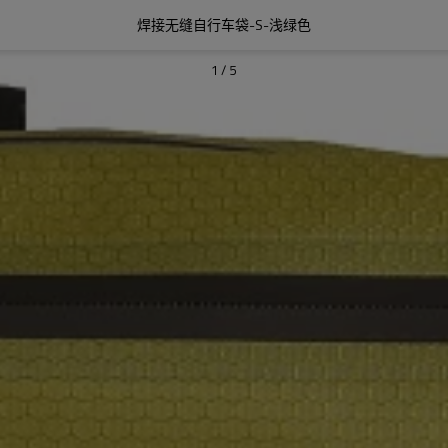
焊接无缝自行车袋-S-浅绿色
1
/
5