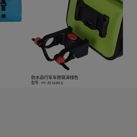
HY-2014WLG
RPET RIPSTOP PVC Free
定制颜色或设计
26 * 10.5 * 14厘米
防水自行车车把袋深绿色
型号 : HY-2014WLG
接受者
反光徽标
200个/色