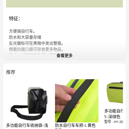
特征：
方便骑自行车。
防水和大容量存储
反光徽标可在黑暗中发出警报。
侧面拉链口袋可存放更多物品。
查看更多
尺寸，材料和颜色可以更改为自定义。
可调式粘合带，易于安装和拆卸。
反光元件可增加夜间的视野和安全性。
推荐
用上乘的材料制成，高品质且易于维修。
多功能自行车
S-深绿色
型号 : HY-2014
多功能自行车收纳袋-浅
防水自行车车把-L 黄色