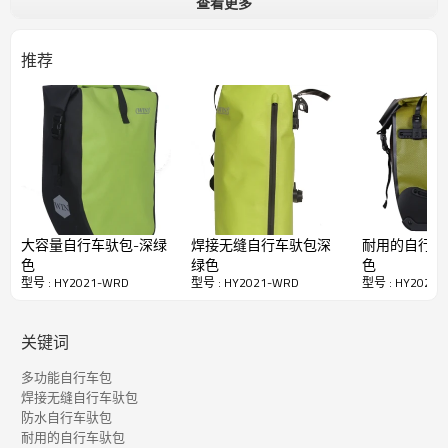
优势：
查看更多
1.加强防滑耐磨底
2.带扣牢固稳定，快速拆卸方法经久耐用
推荐
3.抬起手腕，可以轻松地安装和卸下手腕
大容量自行车驮包-深绿
焊接无缝自行车驮包深
耐用的自行车
色
绿色
色
快速详细资料
型号 : HY2021-WRD
型号 : HY2021-WRD
型号 : HY2021
物品
编号：HY-2021-W
关键词
材料
RPET 600D PVC免费
颜色
定制颜色或设计
多功能自行车包
焊接无缝自行车驮包
尺寸
33 X 15 X41厘米
防水自行车驮包
过程
接受者
耐用的自行车驮包