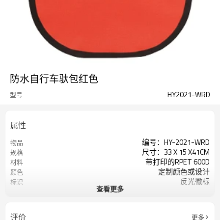
防水自行车驮包红色
HY2021-WRD
型号
属性
编号：HY-2021-WRD
物品
尺寸：33 X 15 X41CM
规格
带打印的RPET 600D
材料
定制颜色或设计
颜色
反光徽标
标识
查看更多
200个/色
起订量
评价
更多