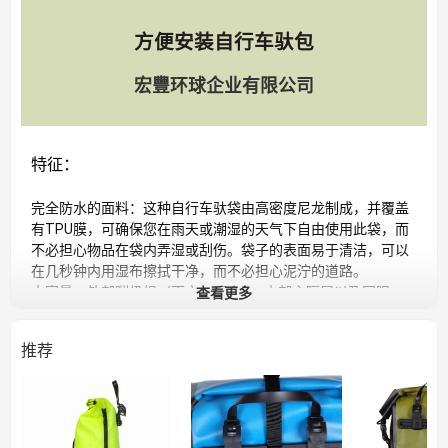
方便安装自行车驮包
宏豐环球企业有限公司
特征：
完全防水的面料：这种自行车驮袋由高密度尼龙制成，并覆盖
有TPU膜，可确保您在雨天或潮湿的天气下自由使用此袋，而
不必担心物品在袋内弄湿或刮伤。袋子的表面易于清洁，可以
在几秒钟内用湿布擦拭干净，而不必担心泥泞的道路。
查看更多
大容量：外部蹦极绳（雨衣，雨伞）+内部主隔层以及网眼
袋。每个包27升容量可容纳您的衣服更换或骑车旅行的一些必
需品。袋子内的网眼袋可存放一些小物品，方便取用。适用于
推荐
多种场合，例如户外长途骑行，日常通勤或运输杂货。
三点固定系统：袋子背面的两个可移动带扣可帮助您根据自行
车架将袋子调整至正确的位置.360度可旋转支架用于将袋子固
定至侧杆以防止袋子从弹跳出来。无需其他工具即可轻松进行
调整，这些工具成为了真正的快速发布系统。