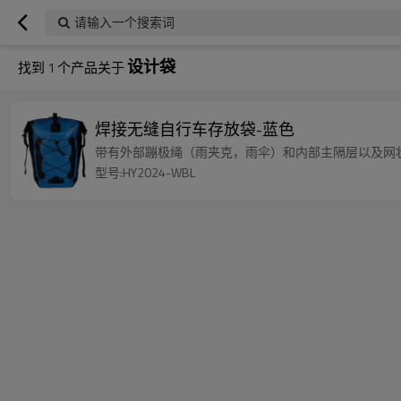
请输入一个搜索词
设计袋
找到
1
个产品关于
焊接无缝自行车存放袋-蓝色
带有外部蹦极绳（雨夹克，雨伞）和内部主隔层以及网
型号:HY2024-WBL