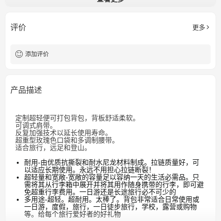
RPET 600D PU涂层
材料
RPET 200D聚
衬垫
评价
更多
添加评价
产品描述
定制超轻便可打包背包，背板舒适柔软。
可调式肩带。
反复加强技术以延长使用寿命。
超重型玫瑰色口袋和多调制腰带。
适合旅行，远足和登山。
耐用-由优质抗撕裂和耐水尼龙材料制成。拉链质量好，可
以适应长期使用。永远不用担心拉链断裂！
超轻量和宽敞-宽敞的容量足以容纳一天的生活必需品。只
需将其从行李箱中展开并将其用作随身携带的行李，即可避
免超重行李费用。一日游还是长途旅行必不可少的
多用途-超轻。超耐用。太棒了。背包非常适合日常使用或
一日游，度假，旅行，一日徒步旅行，学校，露营或购物
等。给每个旅行爱好者的好礼物