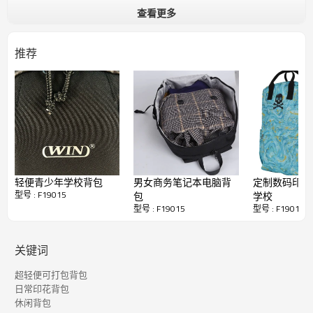
查看更多
推荐
轻便青少年学校背包
男女商务笔记本电脑背
定制数码印花
型号 : F19015
包
学校
型号 : F19015
型号 : F19015
关键词
超轻便可打包背包
日常印花背包
休闲背包