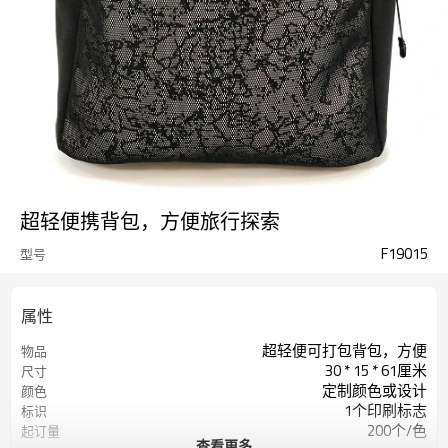
超轻便携背包，方便旅行探索
F19015
型号
属性
超轻便可打包背包，方便
物品
30 * 15 * 61厘米
尺寸
定制颜色或设计
颜色
1个印刷标志
标识
200个/色
起订量
查看更多