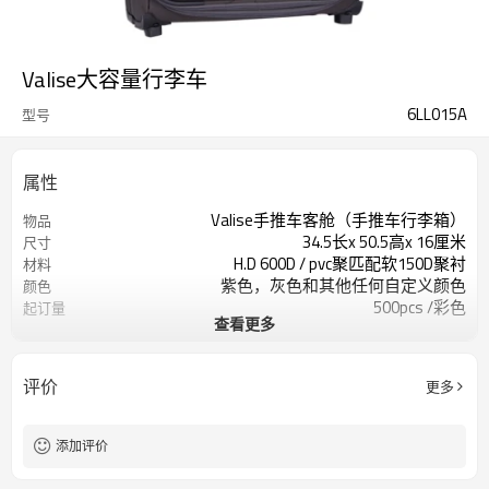
Valise大容量行李车
6LL015A
型号
属性
Valise手推车客舱（手推车行李箱）
物品
34.5长x 50.5高x 16厘米
尺寸
H.D 600D / pvc聚匹配软150D聚衬
材料
紫色，灰色和其他任何自定义颜色
颜色
500pcs /彩色
起订量
查看更多
获胜和定制徽标
标识
评价
更多
添加评价