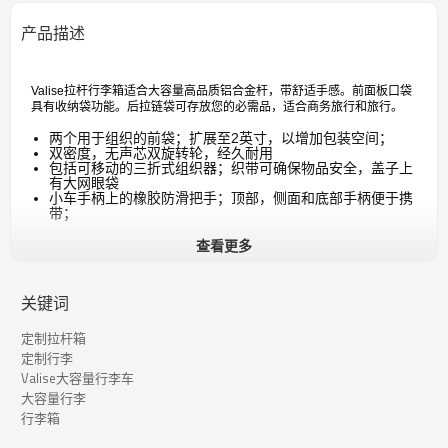
产品描述
Valise拉杆行李箱适合大容量高品质铝合金杆，带舒适手感。前面板口袋
具有收纳袋功能。后拉链袋可存放您的必需品，
适合商务旅行和旅行。
两个用于组织的前袋；扩展至2英寸，以增加包装空间；
双密度，无声芯双旋转轮，经久耐用
包括可移动的三折式组织器；织带可确保物品安全，盖子上
有大网眼袋
小车手柄上的橡胶防滑把手；顶部，侧面和底部手柄便于携
带；
查看更多
关键词
定制拉杆箱
定制行李
Valise大容量行李车
大容量行李
行李箱