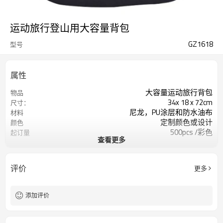
运动旅行登山用大容量背包
GZ1618
型号
属性
大容量运动旅行背包
物品
34x 18 x 72cm
尺寸：
尼龙，PU涂层和防水油布
材料
定制颜色或设计
颜色
500pcs /彩色
起订量
查看更多
Winsport EMB徽标或自定义
标识
评价
更多
添加评价