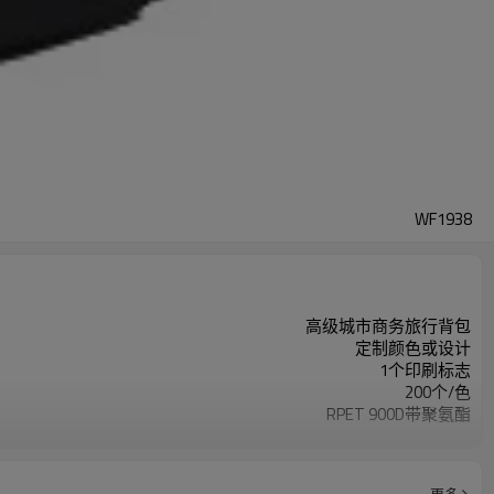
WF1938
高级城市商务旅行背包
定制颜色或设计
1个印刷标志
200个/色
RPET 900D带聚氨酯
RPET 200D聚
33 X 50 X 25厘米
更多