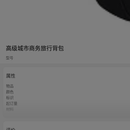
高级城市商务旅行背包
型号
属性
物品
颜色
标识
起订量
材料
衬垫
尺寸