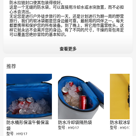
防水拉链封口使其包装得很好。
这是一个无缝的防水袋，可以直接用冷却水或冰块放置，而不必担
心水会流出。
无论您是进行户外徒步旅行的一天，还是计划进行为期一周的野营
旅行，我们的软冰袋都是您身边最可靠，最耐用的同伴之一。每天
都要携带和保护您的所有装备。到了晚上，将它用作露营枕头，这
样它就永远不会离开您的身边。有了不同的尺寸，干燥的背包肯定
可以覆盖您绝妙冒险的基本知识。
查看更多
推荐
防水桶形保温午餐保温
防水冷却袋隔热袋
防水软冰袋手
型号 : HY017
型号 : HY017
袋
型号 : HY017