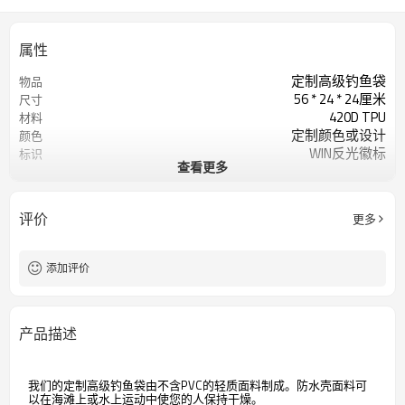
属性
定制高级钓鱼袋
物品
56 * 24 * 24厘米
尺寸
420D TPU
材料
定制颜色或设计
颜色
WIN反光徽标
标识
查看更多
500pcs /彩色
起订量
评价
更多
添加评价
产品描述
我们的定制高级钓鱼袋由不含PVC的轻质面料制成。防水壳面料可
以在海滩上或水上运动中使您的人保持干燥。