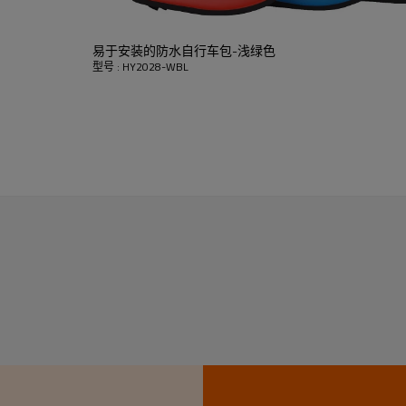
HY2028-WBL
RPET RIPSTOP PVC Free
易于安装的防水自行车包-浅绿色
型号 : HY2028-WBL
定制颜色或设计
23.5 * 6 * 10厘米
接受者
反光徽标
200个/色