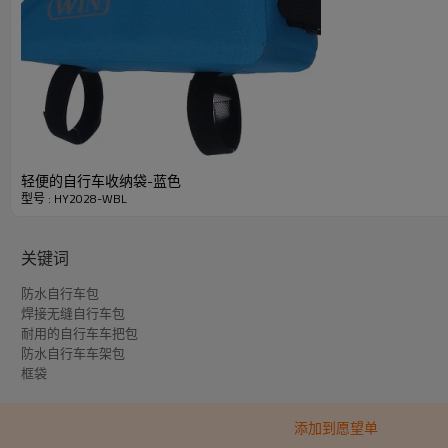
物品
材料
颜色
尺寸
过程
标识
轻便的自行车收纳袋-蓝色
型号 : HY2028-WBL
起订量
关键词
详细图片
防水自行车包
焊接无缝自行车包
耐用的自行车车把包
防水自行车车架包
框袋
添加到愿望单