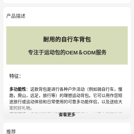
产品描述
耐用的自行车背包
专注于运动包的OEM＆ODM服务
特征：
多功能性
：这款背包是进行各种户外活动（例如骑自行车，慢
跑，爬山，远足，旅行等）的理想运动背包。它可以用作您短
途旅行或运动体验和日常使用的可靠多功能伴侣，以及送给大
家的好礼物。
查看更多
透气舒适：
透气的后背材料特别用网眼填充，以最大程度地提
高舒适度和散热。可调节的网状肩带配有丰富的海绵填充物，
可减轻肩膀的压力。腰带的设计有助于缓解压力，并确保骑行
推荐
时的稳定性。