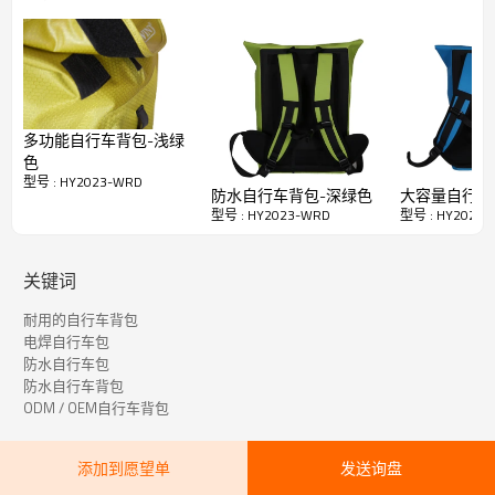
便利的设计
：外部存储系统：1个外部口袋，可容纳雨伞，手
机，钥匙和其他必需品； 1个带篮圈的隔间，外表胶带可轻松
放入和放出。
安全保证：
前后皮带均带有反光徽标，以确保夜间安全。
耐用：
由优质抗撕裂材料制成，可提供最强的强度和持久的性
能，并且重量最轻。使用寿命长。
多功能自行车背包-浅绿
色
型号 : HY2023-WRD
防水自行车背包-深绿色
大容量自行车
型号 : HY2023-WRD
型号 : HY2023
关键词
耐用的自行车背包
电焊自行车包
防水自行车包
快速详细资料
防水自行车背包
HY2023-WRD
ODM / OEM自行车背包
物品
材料
RPET 600D PVC免费
添加到愿望单
发送询盘
颜色
定制颜色或设计