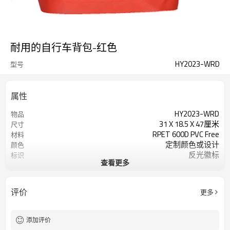
耐用的自行车背包-红色
HY2023-WRD
型号
属性
HY2023-WRD
物品
31 X 18.5 X 47厘米
尺寸
RPET 600D PVC Free
材料
定制颜色或设计
颜色
反光徽标
标识
查看更多
200个/色
起订量
评价
更多
添加评价