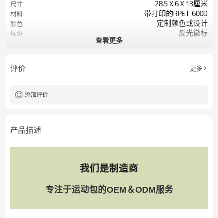
28.5 X 6 X 13厘米
尺寸
带打印的RPET 600D
材料
定制颜色或设计
颜色
反光徽标
标识
查看更多
200个/色
起订量
评价
更多
添加评价
产品描述
我们是制造商
专注于运动包的OEM＆ODM服务