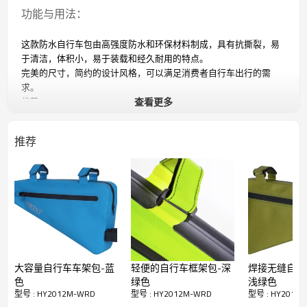
功能与用法：
这款防水自行车包由高强度防水和环保材料制成，具有抗撕裂，易
于清洁，体积小，易于装载和经久耐用的特点。
完美的尺寸，简约的设计风格，可以满足消费者自行车出行的需
求。
优势：
查看更多
1.结构牢固，易于使用：三角形的形状有助于框架包装完全覆盖框
架，非常稳定。
推荐
2.反光丝网印刷：双面反光LOGO在夜间添加反光警告，享受安全骑
行
3.易于安装和拆卸：用灰泥固定在框架上
4.主袋无接缝，高强度防水，易于清洁
5.小插入功能：为小物件增加额外的存储空间
6.侧面拉链开口通往主袋，方便取放
大容量自行车车架包-蓝
轻便的自行车框架包-深
焊接无缝自行
色
绿色
浅绿色
型号 : HY2012M-WRD
型号 : HY2012M-WRD
型号 : HY2012