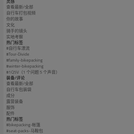
灵感
查看最新/全部
自行车打包视频
你的故事
文化
骑手的镜头
实地考察
热门标签
#自行车漂流
#Tour-Divide
#family-bikepacking
#winter-bikepacking
#1Q5V（1 个问题 5 个声音）
装备/评论
查看最新/全部
自行车包装袋
成分
露营装备
服饰
配件
热门标签
#bikepacking-帐篷
#seat-packs-马鞍包