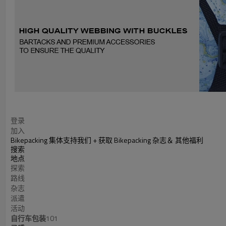
登录
加入
Bikepacking 集体
支持我们 + 获取 Bikepacking 杂志
＆ 其他福利
搜索
地点
探索
路线
杂志
派遣
活动
自行车包装
101