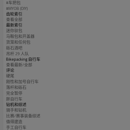
#车把包
#MYOB (DIY)
齿轮索引
查看全部
最新索引
迷你驮包
马鞍包和开盖器
货笼和任何包
砾石酒吧
吊杆 29 人队
Bikepacking 自行车
查看最新/全部
评论
硬尾
刚性和加号自行车
落杆和砾石
完全暂停
胖自行车
钻机和综述
骑手和钻机
比赛/赛事装备综述
值得建造
手工自行车