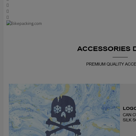


