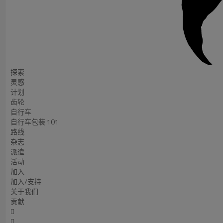
探索
灵感
计划
齿轮
自行车
自行车包装 101
路线
杂志
派遣
活动
加入
加入/支持
关于我们
贡献

